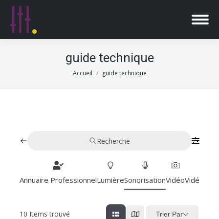
guide technique
Vous êtes ici :
Accueil
guide technique
Recherche
Annuaire Professionnel
Lumière
Sonorisation
Vidéo
Vidéoproj
10
Items trouvé
Trier Par