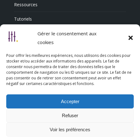
Ressources
Tutoriels
Annuaire Professionnel
Gérer le consentement aux
cookies
Pour offrir les meilleures expériences, nous utilisons des cookies pour
Nous découvrir
stocker et/ou accéder aux informations des appareils. Le fait de
consentir nous permettra de traiter des données telles que le
comportement de navigation ou les ID uniques sur ce site. Le fait de ne
Qui sommes-nous
pas consentir ou de retirer son consentement peut avoir un effet
négatif sur certaines caractéristiques et fonctions.
L’association Trésorsmédia
Accepter
Contact
Refuser
Politique de cookies (UE)
Voir les préférences
Mentions légales