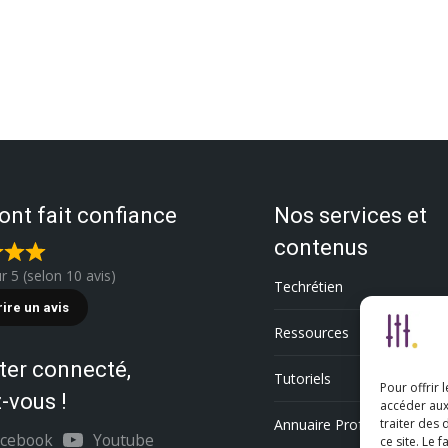
 ont fait confiance
Nos services et
contenus
ur 5 (selon 10 avis)
Techrétien
rire un avis
Ressources
ter connecté,
Tutoriels
Pour offrir 
-vous !
accéder aux
Annuaire Professionnel
traiter des
acebook
Youtube
ce site. Le 