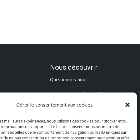
Nous découvrir
Qui sommes-nous
L’association Trésorsmédia
Gérer le consentement aux cookies
Contact
les meilleures expériences, nous utilisons des cookies pour stocker et/ou
Politique de cookies (UE)
 informations des appareils. Le fait de consentir nous permettra de
 données telles que le comportement de navigation ou les ID uniques sur
Mentions légales
fait de ne pas consentir ou de retirer son consentement peut avoir un effet