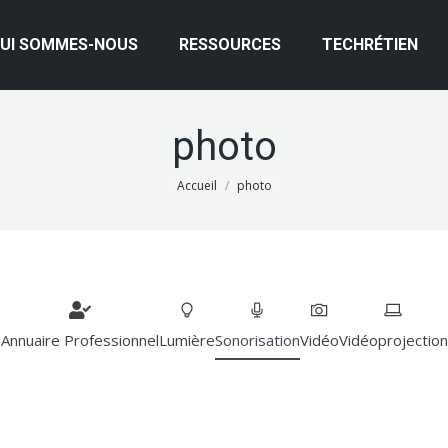
UI SOMMES-NOUS
RESSOURCES
TECHRÉTIEN
photo
Vous êtes ici :
Accueil
photo
Annuaire Professionnel
Lumière
Sonorisation
Vidéo
Vidéoprojection