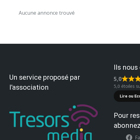
Aucune annonce trouvé
Ils nous
Un service proposé par
5,0
5,0 étoiles s
l'association
Lire ou Ec
Pour res
abonnez
F