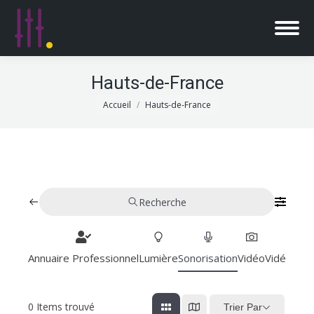
Hauts-de-France
Vous êtes ici :
Accueil
Hauts-de-France
Recherche
Annuaire Professionnel
Lumière
Sonorisation
Vidéo
Vidéoproj
0
Items trouvé
Trier Par