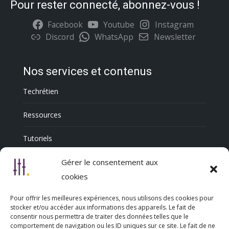
Pour rester connecté, abonnez-vous !
Facebook
Youtube
Instagram
Discord
WhatsApp
Newsletter
Nos services et contenus
Techrétien
Ressources
Tutoriels
Annuaire Professionnel
Gérer le consentement aux
cookies
Pour offrir les meilleures expériences, nous utilisons des cookies pour
Nous découvrir
stocker et/ou accéder aux informations des appareils. Le fait de
consentir nous permettra de traiter des données telles que le
comportement de navigation ou les ID uniques sur ce site. Le fait de ne
Qui sommes-nous