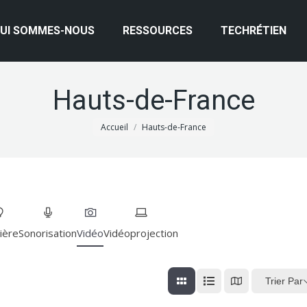
UI SOMMES-NOUS
RESSOURCES
TECHRÉTIEN
Hauts-de-France
Vous êtes ici :
Accueil
Hauts-de-France
ière
Sonorisation
Vidéo
Vidéoprojection
Trier Par