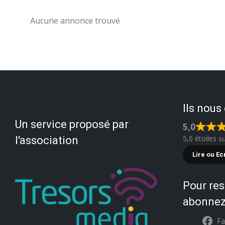
Aucune annonce trouvé
Ils nous
Un service proposé par
5,0
5,0 étoiles s
l'association
Lire ou Ec
Pour res
abonnez
F