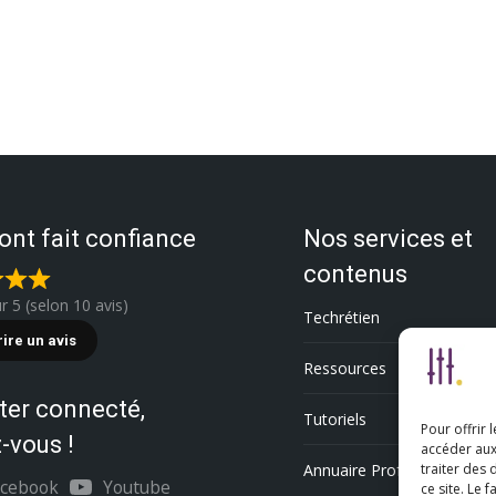
 ont fait confiance
Nos services et
contenus
ur 5 (selon 10 avis)
Techrétien
rire un avis
Ressources
ter connecté,
Tutoriels
Pour offrir 
-vous !
accéder aux
Annuaire Professionnel
traiter des
acebook
Youtube
ce site. Le 