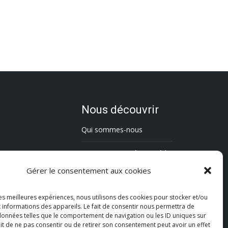
Nous découvrir
Qui sommes-nous
L’association Trésorsmédia
Gérer le consentement aux cookies
Contact
les meilleures expériences, nous utilisons des cookies pour stocker et/ou
Politique de cookies (UE)
 informations des appareils. Le fait de consentir nous permettra de
 données telles que le comportement de navigation ou les ID uniques sur
Mentions légales
fait de ne pas consentir ou de retirer son consentement peut avoir un effet