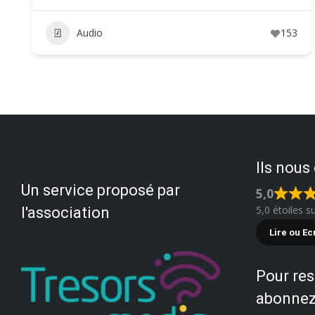
Audio
153
Ils nous
Un service proposé par
5,0
5,0 étoiles s
l'association
Lire ou Ec
Pour res
abonnez