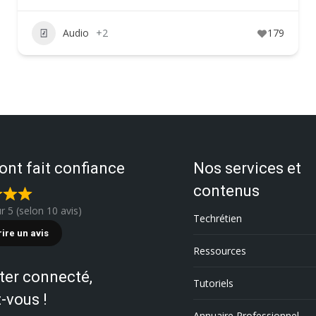
Audio
+2
179
 ont fait confiance
Nos services et
contenus
ur 5 (selon 10 avis)
Techrétien
rire un avis
Ressources
ter connecté,
Tutoriels
-vous !
Annuaire Professionnel