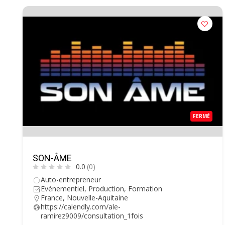
FERMÉ
SON-ÂME
0.0
(0)
Auto-entrepreneur
Evénementiel, Production, Formation
France
,
Nouvelle-Aquitaine
https://calendly.com/ale-
ramirez9009/consultation_1fois