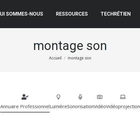
UI SOMMES-NOUS
RESSOURCES
TECHRÉTIEN
montage son
Vous êtes ici :
Accueil
montage son
Annuaire Professionnel
Lumière
Sonorisation
Vidéo
Vidéoprojection